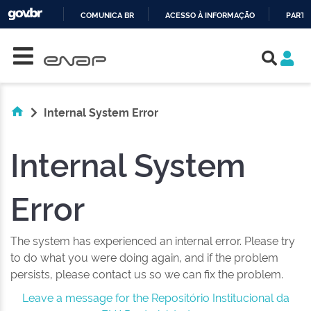
COMUNICA BR
ACESSO À INFORMAÇÃO
PARTI
Skip navigation
IR
PARA
O
CONTEÚDO
Internal System Error
Internal System
Error
The system has experienced an internal error. Please try
to do what you were doing again, and if the problem
persists, please contact us so we can fix the problem.
Leave a message for the Repositório Institucional da