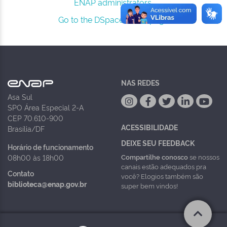
ENAP administrators.
Go to the DSpace home page
NAS REDES
Asa Sul
SPO Área Especial 2-A
CEP 70.610-900
ACESSIBILIDADE
Brasília/DF
DEIXE SEU FEEDBACK
Horário de funcionamento
Compartilhe conosco
se nossos
08h00 às 18h00
canais estão adequados pra
Contato
você? Elogios também são
biblioteca@enap.gov.br
super bem vindos!