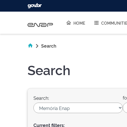
Skip navigation
HOME
COMMUNITI
Search
Search
fo
Search:
Current filters: