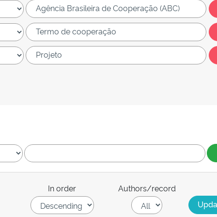
In order
Authors/record