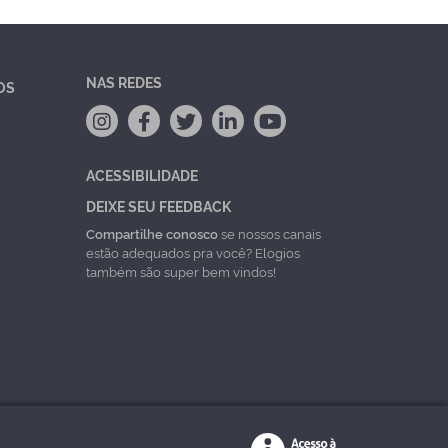
NAS REDES
OS
ACESSIBILIDADE
DEIXE SEU FEEDBACK
Compartilhe conosco
se nossos canais
estão adequados pra você? Elogios
também são super bem vindos!