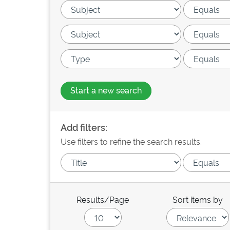
Start a new search
Add filters:
Use filters to refine the search results.
Results/Page
Sort items by