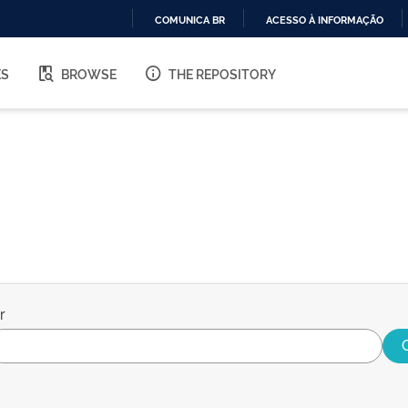
COMUNICA BR
ACESSO À INFORMAÇÃO
IR
PARA
ES
BROWSE
THE REPOSITORY
O
CONTEÚDO
r