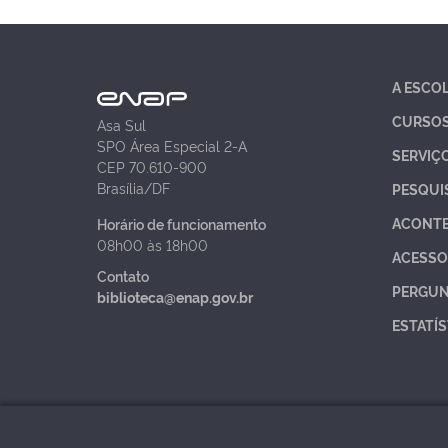
A ESCO
CURSO
Asa Sul
SPO Área Especial 2-A
SERVIÇ
CEP 70.610-900
Brasília/DF
PESQUI
ACONT
Horário de funcionamento
08h00 às 18h00
ACESSO
Contato
PERGUN
biblioteca@enap.gov.br
ESTATÍS