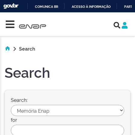
COMUNICA BR
ACESSO À INFORMAÇÃO
PARTI
Skip navigation
IR
PARA
O
CONTEÚDO
Search
Search
Search:
for