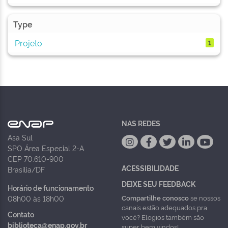
Type
Projeto
1
NAS REDES
Asa Sul
SPO Área Especial 2-A
CEP 70.610-900
ACESSIBILIDADE
Brasília/DF
DEIXE SEU FEEDBACK
Horário de funcionamento
Compartilhe conosco
se nossos
08h00 às 18h00
canais estão adequados pra
Contato
você? Elogios também são
biblioteca@enap.gov.br
super bem vindos!