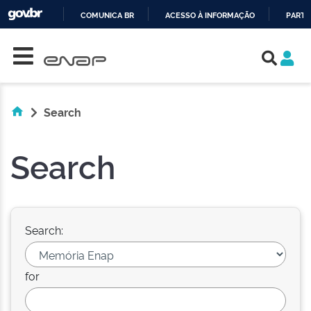
COMUNICA BR
ACESSO À INFORMAÇÃO
PARTI
Skip navigation
IR
PARA
O
CONTEÚDO
Search
Search
Search:
for