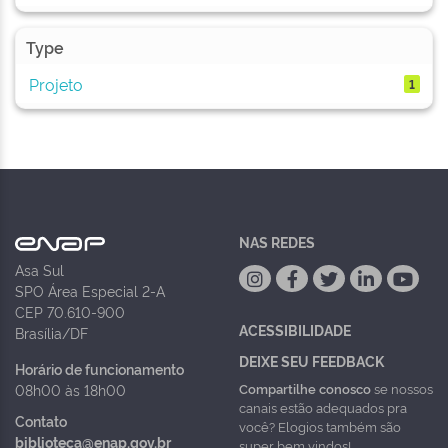
Type
Projeto
1
NAS REDES
Asa Sul
SPO Área Especial 2-A
CEP 70.610-900
ACESSIBILIDADE
Brasília/DF
DEIXE SEU FEEDBACK
Horário de funcionamento
Compartilhe conosco
se nossos
08h00 às 18h00
canais estão adequados pra
Contato
você? Elogios também são
biblioteca@enap.gov.br
super bem vindos!