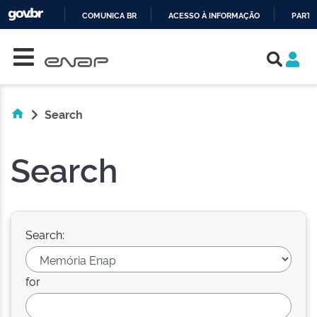
COMUNICA BR
ACESSO À INFORMAÇÃO
PARTI
Skip navigation
IR
PARA
O
CONTEÚDO
Search
Search
Search:
for