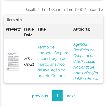
Results 1-1 of 1 (Search time: 0.002 seconds).
Item hits:
Preview
Issue
Title
Author(s)
Date
Agência
Termo de
Brasileira de
cooperação para
Cooperação
2014-
a construção do
(ABC)
;
Escola
02-21
marco analítico
Nacional de
de avaliação do
Administração
projeto Cotton 4
Pública (Brasil)
previous
1
next