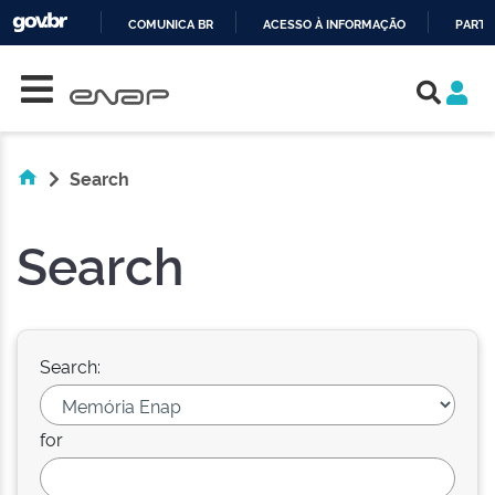
COMUNICA BR
ACESSO À INFORMAÇÃO
PARTI
Skip navigation
IR
PARA
O
CONTEÚDO
Search
Search
Search:
for