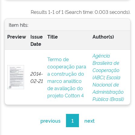
Results 1-1 of 1 (Search time: 0.003 seconds).
Item hits:
Preview
Issue
Title
Author(s)
Date
Agência
Termo de
Brasileira de
cooperação para
Cooperação
2014-
a construção do
(ABC)
;
Escola
02-21
marco analítico
Nacional de
de avaliação do
Administração
projeto Cotton 4
Pública (Brasil)
previous
1
next