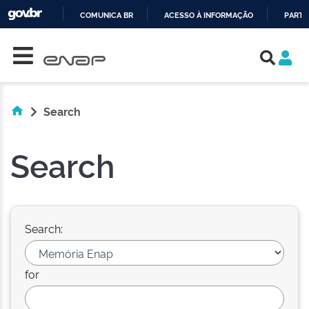
COMUNICA BR
ACESSO À INFORMAÇÃO
PARTI
Skip navigation
IR
PARA
O
CONTEÚDO
Search
Search
Search:
for