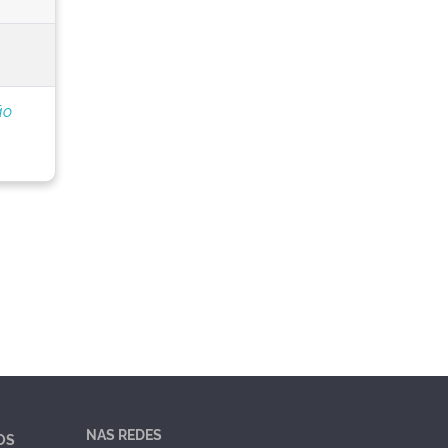
ão
NAS REDES
OS