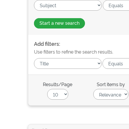
Start a new search
Add filters:
Use filters to refine the search results.
Results/Page
Sort items by