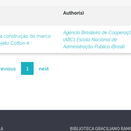
Author(s)
Agência Brasileira de Cooperaç
a construção do marco
(ABC)
;
Escola Nacional de
ojeto Cotton 4
Administração Pública (Brasil)
revious
1
next
LA
BIBLIOTECA GRACILIANO RAM