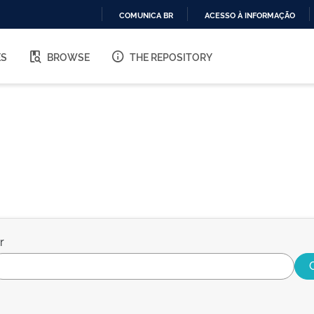
COMUNICA BR
ACESSO À INFORMAÇÃO
IR
PARA
ES
BROWSE
THE REPOSITORY
O
CONTEÚDO
r