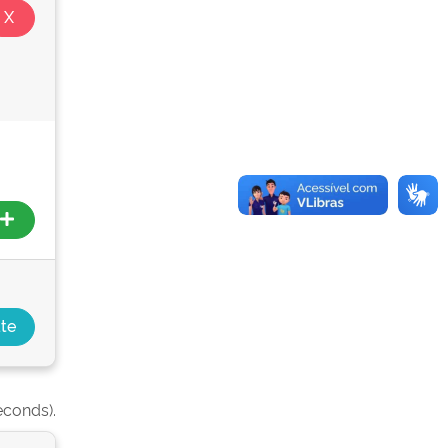
econds).