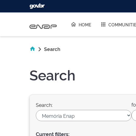
Skip navigation
HOME
COMMUNITI
Search
Search
fo
Search:
Current filters: