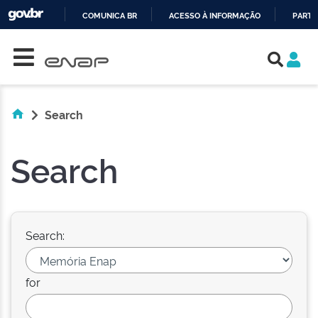
COMUNICA BR
ACESSO À INFORMAÇÃO
PARTI
Skip navigation
IR
PARA
O
CONTEÚDO
Search
Search
Search:
for