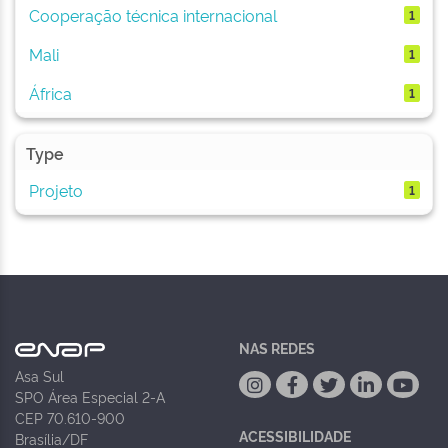
Cooperação técnica internacional
1
Mali
1
África
1
Type
Projeto
1
NAS REDES
Asa Sul
SPO Área Especial 2-A
CEP 70.610-900
ACESSIBILIDADE
Brasília/DF