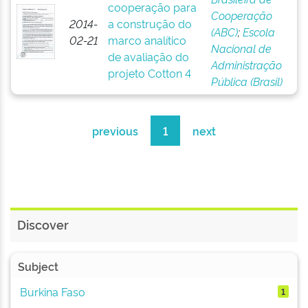
cooperação para
Cooperação
2014-
a construção do
(ABC)
;
Escola
02-21
marco analítico
Nacional de
de avaliação do
Administração
projeto Cotton 4
Pública (Brasil)
previous
1
next
Discover
Subject
Burkina Faso
1