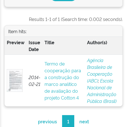
Results 1-1 of 1 (Search time: 0.002 seconds).
Item hits:
Preview
Issue
Title
Author(s)
Date
Agência
Termo de
Brasileira de
cooperação para
Cooperação
2014-
a construção do
(ABC)
;
Escola
02-21
marco analítico
Nacional de
de avaliação do
Administração
projeto Cotton 4
Pública (Brasil)
previous
1
next