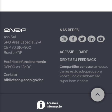
NAS REDES
Asa Sul
SPO Área Especial 2-A
CEP 70.610-900
ACESSIBILIDADE
Brasília/DF
DEIXE SEU FEEDBACK
Horário de funcionamento
Compartilhe conosco
se nossos
08h00 às 18h00
canais estão adequados pra
Contato
você? Elogios também são
biblioteca@enap.gov.br
super bem vindos!