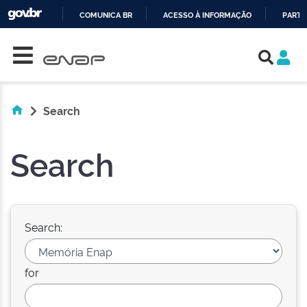
COMUNICA BR
ACESSO À INFORMAÇÃO
PARTI
Skip navigation
IR
PARA
O
CONTEÚDO
Search
Search
Search:
for