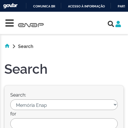
COMUNICA BR
ACESSO À INFORMAÇÃO
PARTI
Skip navigation
IR
PARA
O
CONTEÚDO
Search
Search
Search:
for