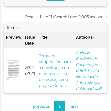
Results 1-1 of 1 (Search time: 0.005 seconds).
Item hits:
Preview
Issue
Title
Author(s)
Date
Agência
Termo de
Brasileira de
cooperação para
Cooperação
2014-
a construção do
(ABC)
;
Escola
02-21
marco analítico
Nacional de
de avaliação do
Administração
projeto Cotton 4
Pública (Brasil)
previous
1
next