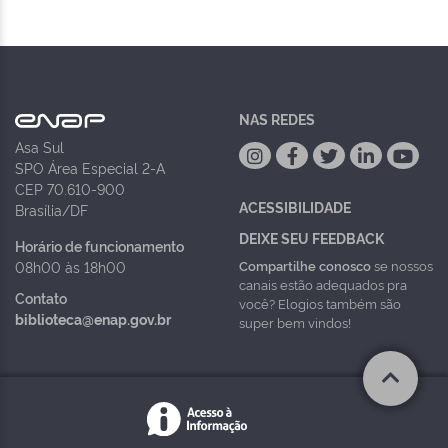
NAS REDES
Asa Sul
SPO Área Especial 2-A
CEP 70.610-900
ACESSIBILIDADE
Brasília/DF
DEIXE SEU FEEDBACK
Horário de funcionamento
Compartilhe conosco
se nossos
08h00 às 18h00
canais estão adequados pra
Contato
você? Elogios também são
biblioteca@enap.gov.br
super bem vindos!