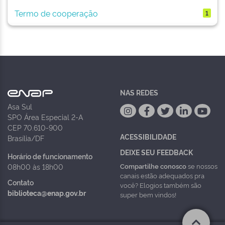
Termo de cooperação
1
NAS REDES
Asa Sul
SPO Área Especial 2-A
CEP 70.610-900
ACESSIBILIDADE
Brasília/DF
DEIXE SEU FEEDBACK
Horário de funcionamento
Compartilhe conosco
se nossos
08h00 às 18h00
canais estão adequados pra
Contato
você? Elogios também são
biblioteca@enap.gov.br
super bem vindos!