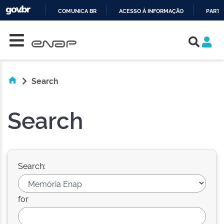
COMUNICA BR
ACESSO À INFORMAÇÃO
PARTI
Skip navigation
IR
PARA
O
CONTEÚDO
Search
Search
Search:
for