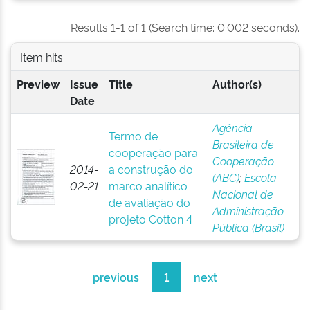
Results 1-1 of 1 (Search time: 0.002 seconds).
Item hits:
Preview
Issue
Title
Author(s)
Date
Agência
Termo de
Brasileira de
cooperação para
Cooperação
2014-
a construção do
(ABC)
;
Escola
02-21
marco analítico
Nacional de
de avaliação do
Administração
projeto Cotton 4
Pública (Brasil)
previous
1
next