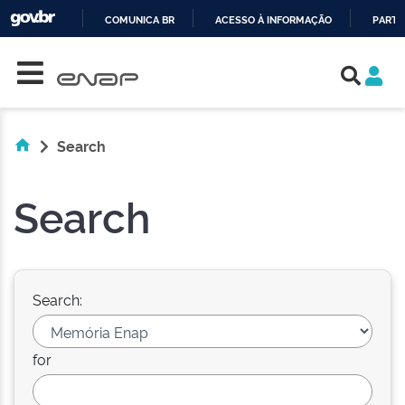
COMUNICA BR
ACESSO À INFORMAÇÃO
PARTI
Skip navigation
IR
PARA
O
CONTEÚDO
Search
Search
Search:
for