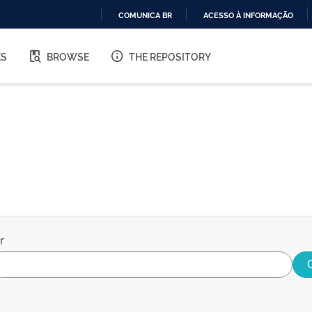
COMUNICA BR
ACESSO À INFORMAÇÃO
IR
PARA
ES
BROWSE
THE REPOSITORY
O
CONTEÚDO
r