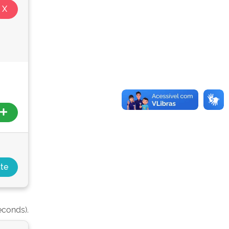
econds).