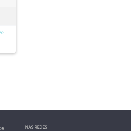
ão
NAS REDES
OS