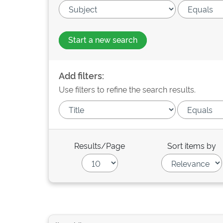
Start a new search
Add filters:
Use filters to refine the search results.
Results/Page
Sort items by