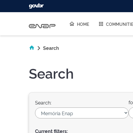
Skip navigation
HOME
COMMUNITI
Search
Search
fo
Search:
Current filters: