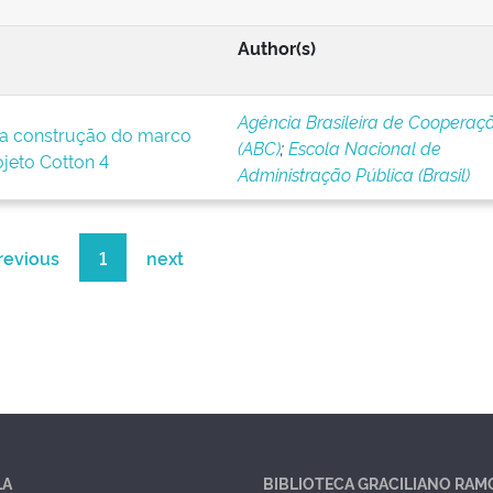
Author(s)
Agência Brasileira de Cooperaç
a construção do marco
(ABC)
;
Escola Nacional de
ojeto Cotton 4
Administração Pública (Brasil)
revious
1
next
LA
BIBLIOTECA GRACILIANO RAM