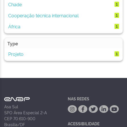
Chade
1
Cooperação técnica internacional
1
África
1
Type
Projeto
1
NAS REDES
Asa Sul
SPO Área Especial 2-A
CEP 70.610-900
ACESSIBILIDADE
Brasília/DF