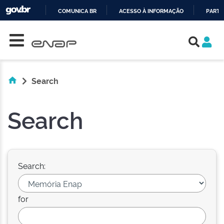
COMUNICA BR
ACESSO À INFORMAÇÃO
PARTI
Skip navigation
IR
PARA
O
CONTEÚDO
Search
Search
Search:
for