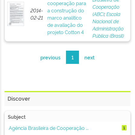
cooperação para
Cooperação
2014-
a construção do
(ABC)
;
Escola
02-21
marco analítico
Nacional de
de avaliação do
Administração
projeto Cotton 4
Pública (Brasil)
previous
1
next
Discover
Subject
Agência Brasileira de Cooperação ...
1