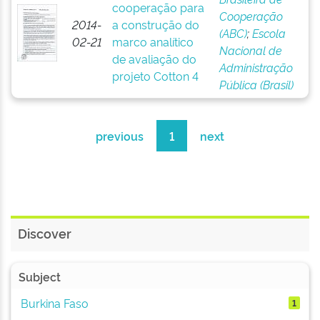
cooperação para
Cooperação
2014-
a construção do
(ABC)
;
Escola
02-21
marco analítico
Nacional de
de avaliação do
Administração
projeto Cotton 4
Pública (Brasil)
previous
1
next
Discover
Subject
Burkina Faso
1