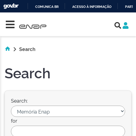
COMUNICA BR
ACESSO À INFORMAÇÃO
PARTI
Skip navigation
IR
PARA
O
CONTEÚDO
Search
Search
Search:
for