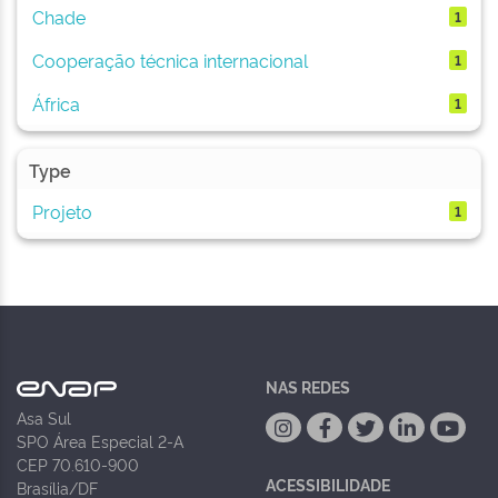
Chade
1
Cooperação técnica internacional
1
África
1
Type
Projeto
1
NAS REDES
Asa Sul
SPO Área Especial 2-A
CEP 70.610-900
ACESSIBILIDADE
Brasília/DF