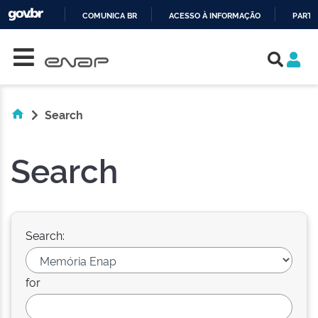
COMUNICA BR
ACESSO À INFORMAÇÃO
PARTI
Skip navigation
IR
PARA
O
CONTEÚDO
Search
Search
Search:
for