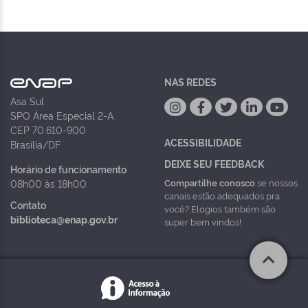
NAS REDES
Asa Sul
SPO Área Especial 2-A
CEP 70.610-900
ACESSIBILIDADE
Brasília/DF
DEIXE SEU FEEDBACK
Horário de funcionamento
Compartilhe conosco
se nossos
08h00 às 18h00
canais estão adequados pra
Contato
você? Elogios também são
biblioteca@enap.gov.br
super bem vindos!