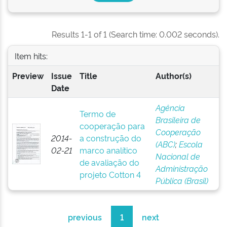
Results 1-1 of 1 (Search time: 0.002 seconds).
Item hits:
Preview
Issue
Title
Author(s)
Date
Agência
Termo de
Brasileira de
cooperação para
Cooperação
2014-
a construção do
(ABC)
;
Escola
02-21
marco analítico
Nacional de
de avaliação do
Administração
projeto Cotton 4
Pública (Brasil)
previous
1
next