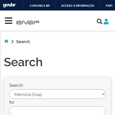
COMUNICA BR
ACESSO À INFORMAÇÃO
PARTI
Skip navigation
IR
PARA
O
CONTEÚDO
Search
Search
Search:
for