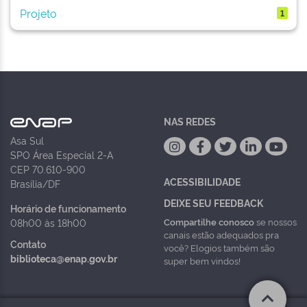
Projeto
1
NAS REDES
Asa Sul
SPO Área Especial 2-A
CEP 70.610-900
ACESSIBILIDADE
Brasília/DF
DEIXE SEU FEEDBACK
Horário de funcionamento
Compartilhe conosco
se nossos
08h00 às 18h00
canais estão adequados pra
Contato
você? Elogios também são
biblioteca@enap.gov.br
super bem vindos!