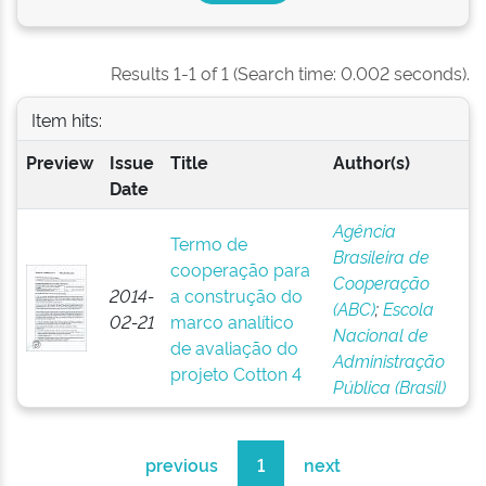
Results 1-1 of 1 (Search time: 0.002 seconds).
Item hits:
Preview
Issue
Title
Author(s)
Date
Agência
Termo de
Brasileira de
cooperação para
Cooperação
2014-
a construção do
(ABC)
;
Escola
02-21
marco analítico
Nacional de
de avaliação do
Administração
projeto Cotton 4
Pública (Brasil)
previous
1
next