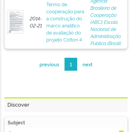
Agência
Termo de
Brasileira de
cooperação para
Cooperação
2014-
a construção do
(ABC)
;
Escola
02-21
marco analítico
Nacional de
de avaliação do
Administração
projeto Cotton 4
Pública (Brasil)
previous
1
next
Discover
Subject