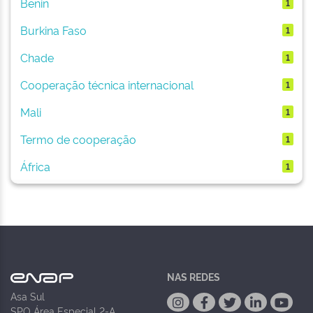
Benin
1
Burkina Faso
1
Chade
1
Cooperação técnica internacional
1
Mali
1
Termo de cooperação
1
África
1
NAS REDES
Asa Sul
SPO Área Especial 2-A