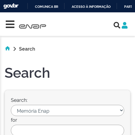
COMUNICA BR
ACESSO À INFORMAÇÃO
PARTI
Skip navigation
IR
PARA
O
CONTEÚDO
Search
Search
Search:
for