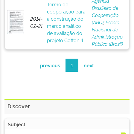
Agência
Termo de
Brasileira de
cooperação para
Cooperação
2014-
a construção do
(ABC)
;
Escola
02-21
marco analítico
Nacional de
de avaliação do
Administração
projeto Cotton 4
Pública (Brasil)
previous
1
next
Discover
Subject