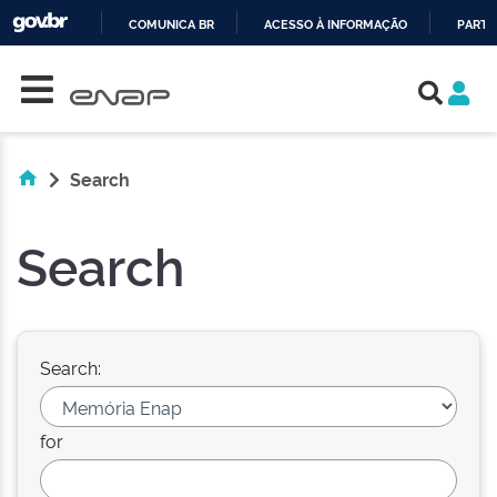
COMUNICA BR
ACESSO À INFORMAÇÃO
PARTI
Skip navigation
IR
PARA
O
CONTEÚDO
Search
Search
Search:
for