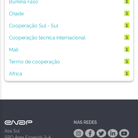
Burkina Faso
1
Chade
1
Cooperação Sul - Sul
1
Cooperação técnica internacional
1
Mali
1
Termo de cooperação
1
África
1
NAS REDES
Asa Sul
SPO Área Especial 2-A