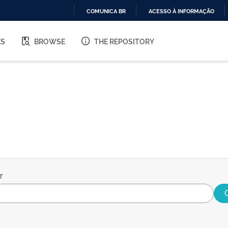
COMUNICA BR
ACESSO À INFORMAÇÃO
IR
PARA
ES
BROWSE
THE REPOSITORY
O
CONTEÚDO
r