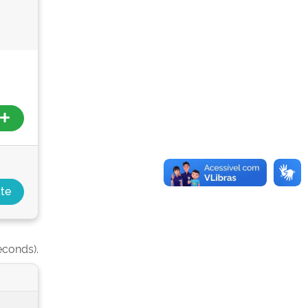
econds).