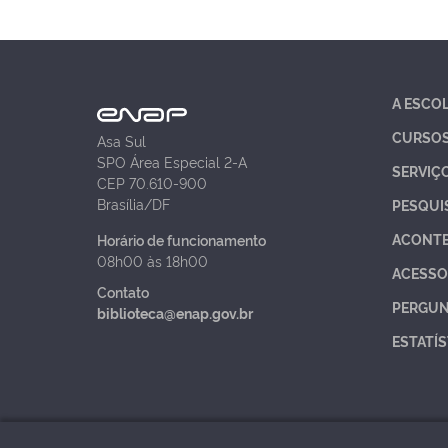
A ESCO
CURSO
Asa Sul
SPO Área Especial 2-A
SERVIÇ
CEP 70.610-900
Brasília/DF
PESQUI
ACONT
Horário de funcionamento
08h00 às 18h00
ACESSO
Contato
PERGUN
biblioteca@enap.gov.br
ESTATÍS