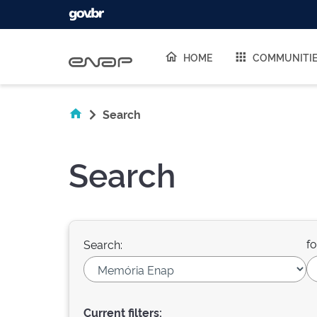
Skip navigation
HOME
COMMUNITI
Search
Search
fo
Search:
Current filters: