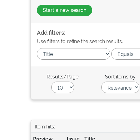
Start a new search
Add filters:
Use filters to refine the search results.
Results/Page
Sort items by
Item hits:
Preview
Issue
Title