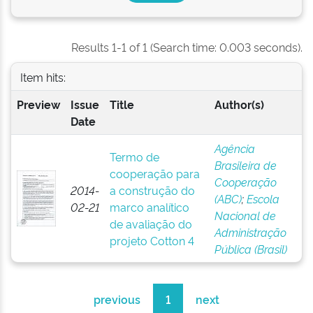
Results 1-1 of 1 (Search time: 0.003 seconds).
Item hits:
Preview
Issue
Title
Author(s)
Date
Agência
Termo de
Brasileira de
cooperação para
Cooperação
2014-
a construção do
(ABC)
;
Escola
02-21
marco analítico
Nacional de
de avaliação do
Administração
projeto Cotton 4
Pública (Brasil)
previous
1
next