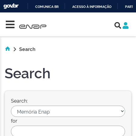
COMUNICA BR
ACESSO À INFORMAÇÃO
PARTI
Skip navigation
IR
PARA
O
CONTEÚDO
Search
Search
Search:
for