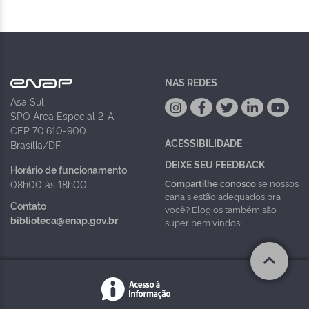
NAS REDES
Asa Sul
SPO Área Especial 2-A
CEP 70.610-900
ACESSIBILIDADE
Brasília/DF
DEIXE SEU FEEDBACK
Horário de funcionamento
Compartilhe conosco
se nossos
08h00 às 18h00
canais estão adequados pra
Contato
você? Elogios também são
biblioteca@enap.gov.br
super bem vindos!