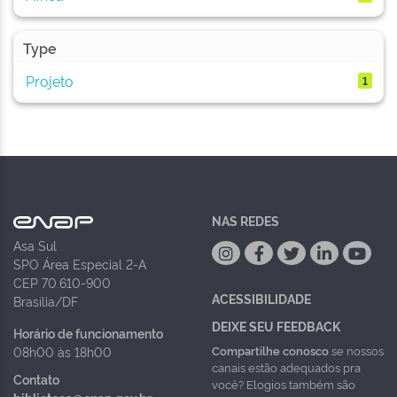
Type
Projeto
1
NAS REDES
Asa Sul
SPO Área Especial 2-A
CEP 70.610-900
ACESSIBILIDADE
Brasília/DF
DEIXE SEU FEEDBACK
Horário de funcionamento
Compartilhe conosco
se nossos
08h00 às 18h00
canais estão adequados pra
Contato
você? Elogios também são