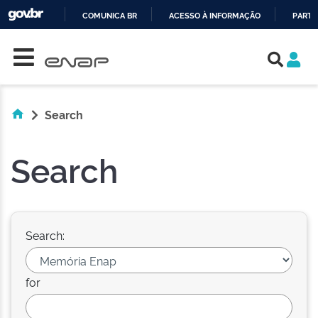
COMUNICA BR
ACESSO À INFORMAÇÃO
PARTI
Skip navigation
IR
PARA
O
CONTEÚDO
Search
Search
Search:
for