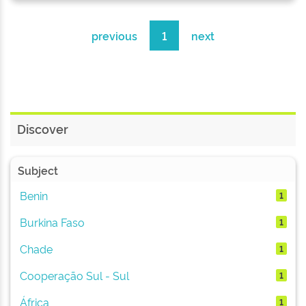
previous
1
next
Discover
Subject
Benin
1
Burkina Faso
1
Chade
1
Cooperação Sul - Sul
1
África
1