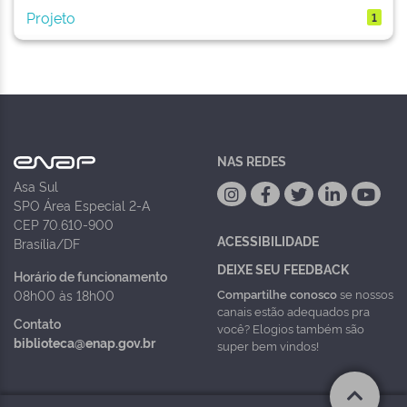
Projeto
1
NAS REDES
Asa Sul
SPO Área Especial 2-A
CEP 70.610-900
ACESSIBILIDADE
Brasília/DF
DEIXE SEU FEEDBACK
Horário de funcionamento
Compartilhe conosco
se nossos
08h00 às 18h00
canais estão adequados pra
Contato
você? Elogios também são
biblioteca@enap.gov.br
super bem vindos!