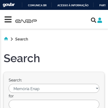
COMUNICA BR
ACESSO À INFORMAÇÃO
PARTI
Skip navigation
IR
PARA
O
CONTEÚDO
Search
Search
Search:
for