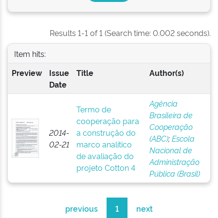
Results 1-1 of 1 (Search time: 0.002 seconds).
Item hits:
Preview
Issue
Title
Author(s)
Date
Agência
Termo de
Brasileira de
cooperação para
Cooperação
2014-
a construção do
(ABC)
;
Escola
02-21
marco analítico
Nacional de
de avaliação do
Administração
projeto Cotton 4
Pública (Brasil)
previous
1
next