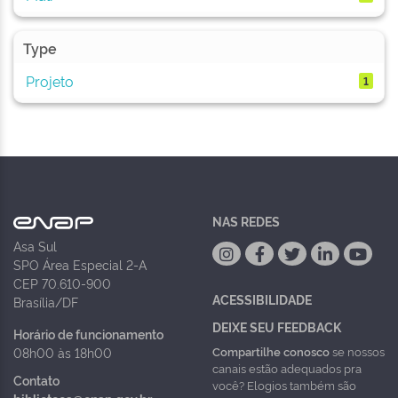
Type
Projeto
1
NAS REDES
Asa Sul
SPO Área Especial 2-A
CEP 70.610-900
ACESSIBILIDADE
Brasília/DF
DEIXE SEU FEEDBACK
Horário de funcionamento
Compartilhe conosco
se nossos
08h00 às 18h00
canais estão adequados pra
Contato
você? Elogios também são