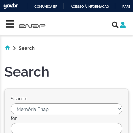
COMUNICA BR
ACESSO À INFORMAÇÃO
PARTI
Skip navigation
IR
PARA
O
CONTEÚDO
Search
Search
Search:
for