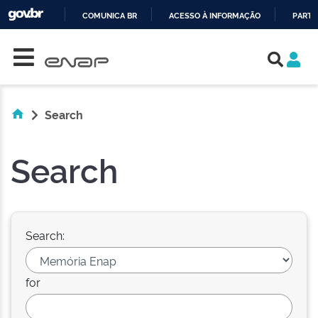
COMUNICA BR
ACESSO À INFORMAÇÃO
PARTI
Skip navigation
IR
PARA
O
CONTEÚDO
Search
Search
Search:
for