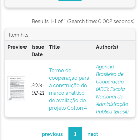
Results 1-1 of 1 (Search time: 0.002 seconds).
Item hits:
Preview
Issue
Title
Author(s)
Date
Agência
Termo de
Brasileira de
cooperação para
Cooperação
2014-
a construção do
(ABC)
;
Escola
02-21
marco analítico
Nacional de
de avaliação do
Administração
projeto Cotton 4
Pública (Brasil)
previous
1
next