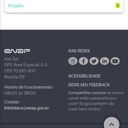
Projeto
1
NAS REDES
Asa Sul
SPO Área Especial 2-A
CEP 70.610-900
ACESSIBILIDADE
Brasília/DF
DEIXE SEU FEEDBACK
Horário de funcionamento
Compartilhe conosco
se nossos
08h00 às 18h00
canais estão adequados pra
Contato
você? Elogios também são
biblioteca@enap.gov.br
super bem vindos!