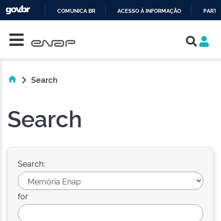
COMUNICA BR
ACESSO À INFORMAÇÃO
PARTI
Skip navigation
IR
PARA
O
CONTEÚDO
Search
Search
Search:
for