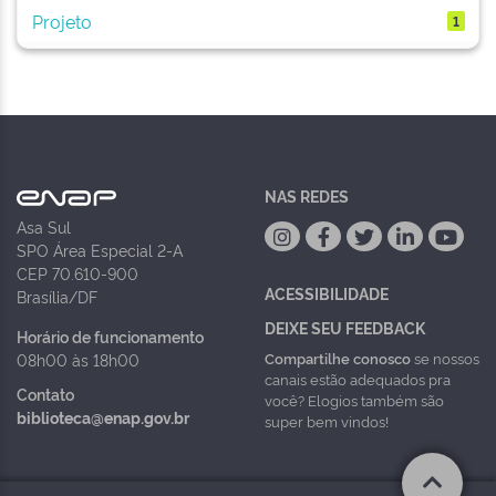
Projeto
1
NAS REDES
Asa Sul
SPO Área Especial 2-A
CEP 70.610-900
ACESSIBILIDADE
Brasília/DF
DEIXE SEU FEEDBACK
Horário de funcionamento
Compartilhe conosco
se nossos
08h00 às 18h00
canais estão adequados pra
Contato
você? Elogios também são
biblioteca@enap.gov.br
super bem vindos!