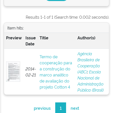
Results 1-1 of 1 (Search time: 0.002 seconds).
Item hits:
Preview
Issue
Title
Author(s)
Date
Agência
Termo de
Brasileira de
cooperação para
Cooperação
2014-
a construção do
(ABC)
;
Escola
02-21
marco analítico
Nacional de
de avaliação do
Administração
projeto Cotton 4
Pública (Brasil)
previous
1
next