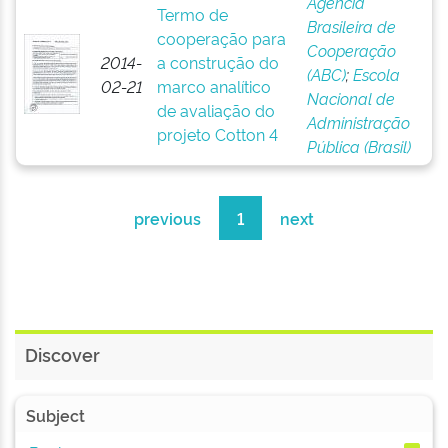
Agência
Termo de
Brasileira de
cooperação para
Cooperação
2014-
a construção do
(ABC)
;
Escola
02-21
marco analítico
Nacional de
de avaliação do
Administração
projeto Cotton 4
Pública (Brasil)
previous
1
next
Discover
Subject