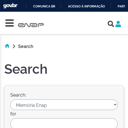
COMUNICA BR
ACESSO À INFORMAÇÃO
PARTI
Skip navigation
IR
PARA
O
CONTEÚDO
Search
Search
Search:
for