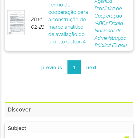
Agência
Termo de
Brasileira de
cooperação para
Cooperação
2014-
a construção do
(ABC)
;
Escola
02-21
marco analítico
Nacional de
de avaliação do
Administração
projeto Cotton 4
Pública (Brasil)
previous
1
next
Discover
Subject