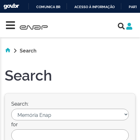
COMUNICA BR
ACESSO À INFORMAÇÃO
PARTI
Skip navigation
IR
PARA
O
CONTEÚDO
Search
Search
Search:
for