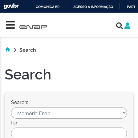
COMUNICA BR
ACESSO À INFORMAÇÃO
PARTI
Skip navigation
IR
PARA
O
CONTEÚDO
Search
Search
Search:
for