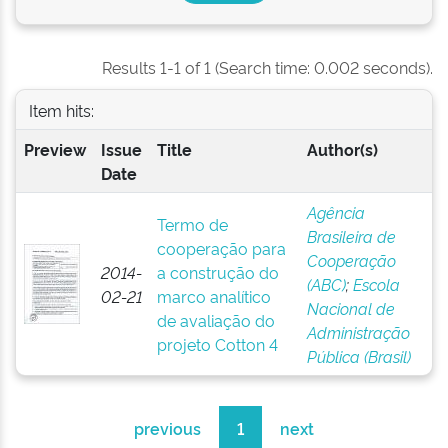
Results 1-1 of 1 (Search time: 0.002 seconds).
Item hits:
Preview
Issue
Title
Author(s)
Date
Agência
Termo de
Brasileira de
cooperação para
Cooperação
2014-
a construção do
(ABC)
;
Escola
02-21
marco analítico
Nacional de
de avaliação do
Administração
projeto Cotton 4
Pública (Brasil)
previous
1
next