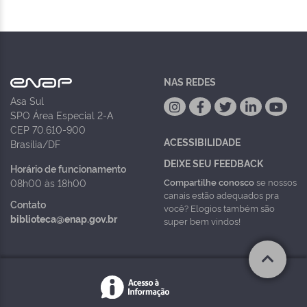
NAS REDES
Asa Sul
SPO Área Especial 2-A
CEP 70.610-900
ACESSIBILIDADE
Brasília/DF
DEIXE SEU FEEDBACK
Horário de funcionamento
Compartilhe conosco
se nossos
08h00 às 18h00
canais estão adequados pra
Contato
você? Elogios também são
biblioteca@enap.gov.br
super bem vindos!