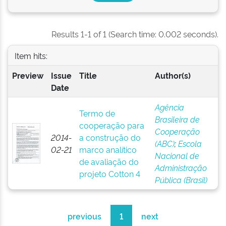
Results 1-1 of 1 (Search time: 0.002 seconds).
Item hits:
Preview
Issue
Title
Author(s)
Date
Agência
Termo de
Brasileira de
cooperação para
Cooperação
2014-
a construção do
(ABC)
;
Escola
02-21
marco analítico
Nacional de
de avaliação do
Administração
projeto Cotton 4
Pública (Brasil)
previous
1
next