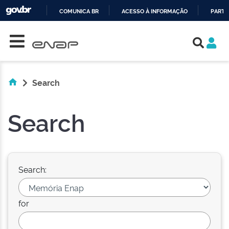
COMUNICA BR
ACESSO À INFORMAÇÃO
PARTI
Skip navigation
IR
PARA
O
CONTEÚDO
Search
Search
Search:
for