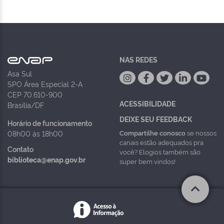
NAS REDES
Asa Sul
SPO Área Especial 2-A
CEP 70.610-900
ACESSIBILIDADE
Brasília/DF
DEIXE SEU FEEDBACK
Horário de funcionamento
Compartilhe conosco
se nossos
08h00 às 18h00
canais estão adequados pra
Contato
você? Elogios também são
biblioteca@enap.gov.br
super bem vindos!