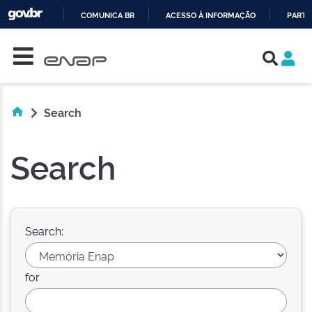
COMUNICA BR
ACESSO À INFORMAÇÃO
PARTI
Skip navigation
IR
PARA
O
CONTEÚDO
Search
Search
Search:
for