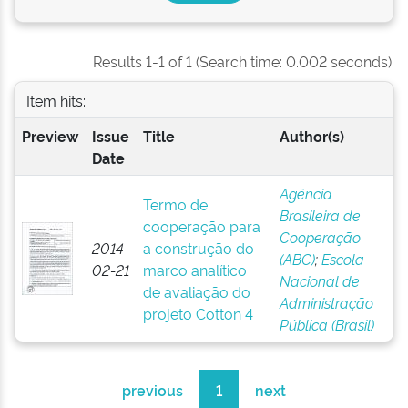
Results 1-1 of 1 (Search time: 0.002 seconds).
Item hits:
Preview
Issue
Title
Author(s)
Date
Agência
Termo de
Brasileira de
cooperação para
Cooperação
2014-
a construção do
(ABC)
;
Escola
02-21
marco analítico
Nacional de
de avaliação do
Administração
projeto Cotton 4
Pública (Brasil)
previous
1
next