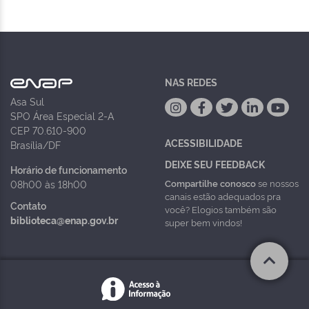
NAS REDES
Asa Sul
SPO Área Especial 2-A
CEP 70.610-900
ACESSIBILIDADE
Brasília/DF
DEIXE SEU FEEDBACK
Horário de funcionamento
Compartilhe conosco
se nossos
08h00 às 18h00
canais estão adequados pra
Contato
você? Elogios também são
biblioteca@enap.gov.br
super bem vindos!