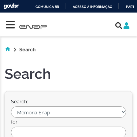
COMUNICA BR
ACESSO À INFORMAÇÃO
PARTI
Skip navigation
IR
PARA
O
CONTEÚDO
Search
Search
Search:
for