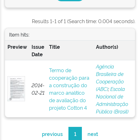
Results 1-1 of 1 (Search time: 0.004 seconds).
Item hits:
Preview
Issue
Title
Author(s)
Date
Agência
Termo de
Brasileira de
cooperação para
Cooperação
2014-
a construção do
(ABC)
;
Escola
02-21
marco analítico
Nacional de
de avaliação do
Administração
projeto Cotton 4
Pública (Brasil)
previous
1
next