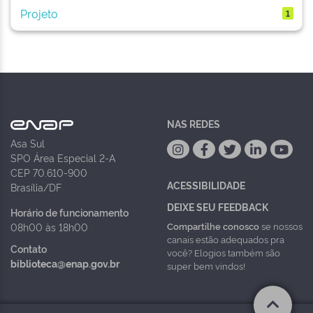
Projeto
1
NAS REDES
Asa Sul
SPO Área Especial 2-A
CEP 70.610-900
ACESSIBILIDADE
Brasília/DF
DEIXE SEU FEEDBACK
Horário de funcionamento
Compartilhe conosco
se nossos
08h00 às 18h00
canais estão adequados pra
Contato
você? Elogios também são
biblioteca@enap.gov.br
super bem vindos!