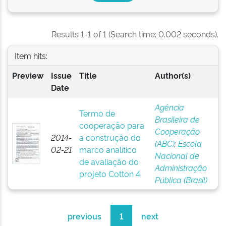
Results 1-1 of 1 (Search time: 0.002 seconds).
Item hits:
Preview
Issue
Title
Author(s)
Date
Agência
Termo de
Brasileira de
cooperação para
Cooperação
2014-
a construção do
(ABC)
;
Escola
02-21
marco analítico
Nacional de
de avaliação do
Administração
projeto Cotton 4
Pública (Brasil)
previous
1
next