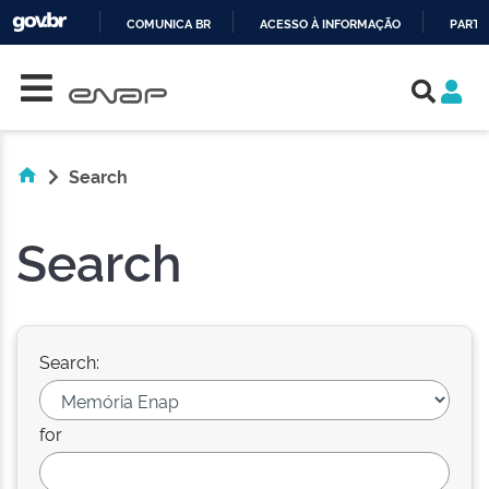
COMUNICA BR
ACESSO À INFORMAÇÃO
PARTI
Skip navigation
IR
PARA
O
CONTEÚDO
Search
Search
Search:
for