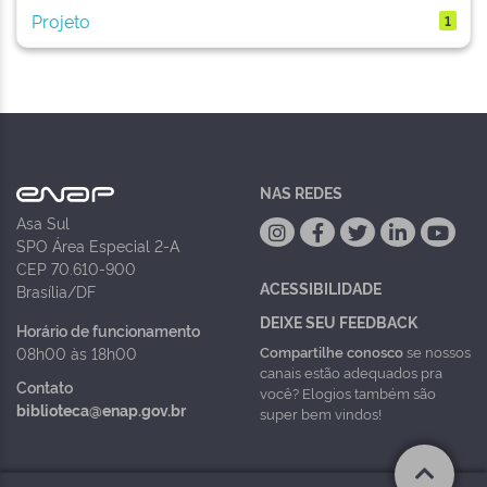
Projeto
1
NAS REDES
Asa Sul
SPO Área Especial 2-A
CEP 70.610-900
ACESSIBILIDADE
Brasília/DF
DEIXE SEU FEEDBACK
Horário de funcionamento
Compartilhe conosco
se nossos
08h00 às 18h00
canais estão adequados pra
Contato
você? Elogios também são
biblioteca@enap.gov.br
super bem vindos!