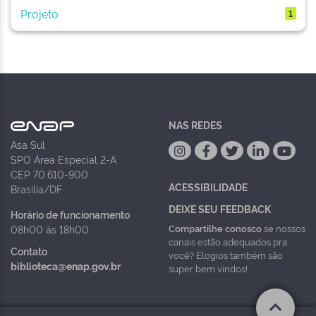
Projeto
1
NAS REDES
Asa Sul
SPO Área Especial 2-A
CEP 70.610-900
ACESSIBILIDADE
Brasília/DF
DEIXE SEU FEEDBACK
Horário de funcionamento
Compartilhe conosco
se nossos
08h00 às 18h00
canais estão adequados pra
Contato
você? Elogios também são
biblioteca@enap.gov.br
super bem vindos!