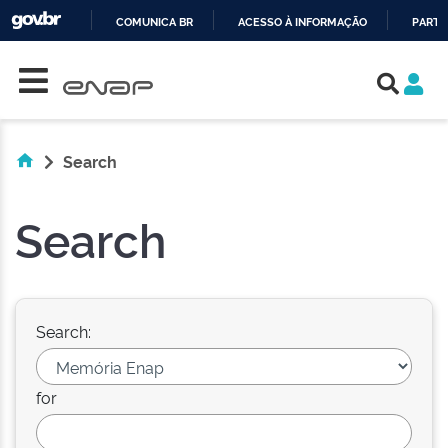
COMUNICA BR
ACESSO À INFORMAÇÃO
PARTI
Skip navigation
IR
PARA
O
CONTEÚDO
Search
Search
Search:
for