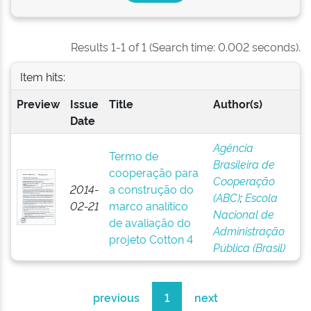
Results 1-1 of 1 (Search time: 0.002 seconds).
Item hits:
Preview
Issue
Title
Author(s)
Date
Agência
Termo de
Brasileira de
cooperação para
Cooperação
2014-
a construção do
(ABC)
;
Escola
02-21
marco analítico
Nacional de
de avaliação do
Administração
projeto Cotton 4
Pública (Brasil)
previous
1
next