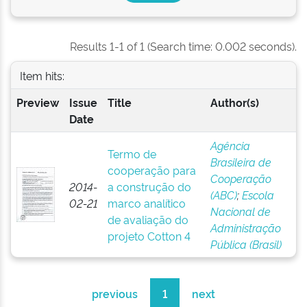
Results 1-1 of 1 (Search time: 0.002 seconds).
Item hits:
Preview
Issue
Title
Author(s)
Date
Agência
Termo de
Brasileira de
cooperação para
Cooperação
2014-
a construção do
(ABC)
;
Escola
02-21
marco analítico
Nacional de
de avaliação do
Administração
projeto Cotton 4
Pública (Brasil)
previous
1
next