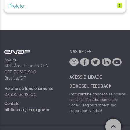
Projeto
1
NAS REDES
Asa Sul
SPO Área Especial 2-A
CEP 70.610-900
ACESSIBILIDADE
Brasília/DF
DEIXE SEU FEEDBACK
Horário de funcionamento
Compartilhe conosco
se nossos
08h00 às 18h00
canais estão adequados pra
Contato
você? Elogios também são
biblioteca@enap.gov.br
super bem vindos!