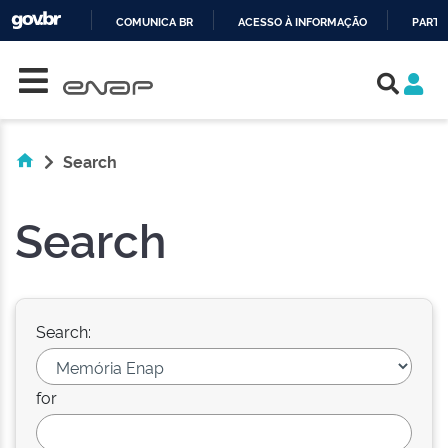
COMUNICA BR
ACESSO À INFORMAÇÃO
PARTI
Skip navigation
IR
PARA
O
CONTEÚDO
Search
Search
Search:
for