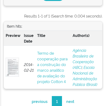
Results 1-1 of 1 (Search time: 0.004 seconds).
Item hits:
Preview
Issue
Title
Author(s)
Date
Agência
Termo de
Brasileira de
cooperação para
Cooperação
2014-
a construção do
(ABC)
;
Escola
02-21
marco analítico
Nacional de
de avaliação do
Administração
projeto Cotton 4
Pública (Brasil)
previous
1
next