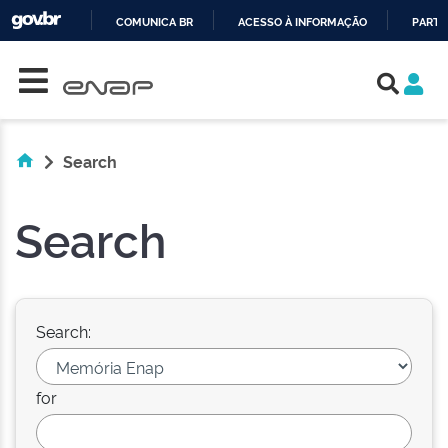
COMUNICA BR
ACESSO À INFORMAÇÃO
PARTI
Skip navigation
IR
PARA
O
CONTEÚDO
Search
Search
Search:
for