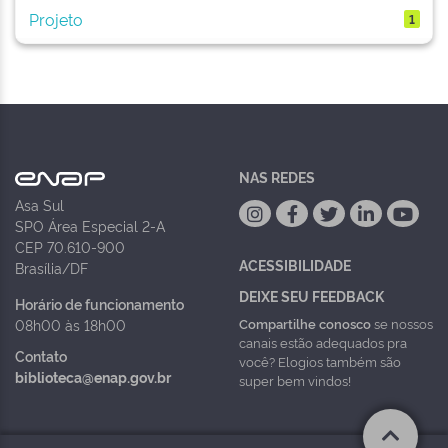
Projeto
1
NAS REDES
Asa Sul
SPO Área Especial 2-A
CEP 70.610-900
ACESSIBILIDADE
Brasília/DF
DEIXE SEU FEEDBACK
Horário de funcionamento
Compartilhe conosco
se nossos
08h00 às 18h00
canais estão adequados pra
Contato
você? Elogios também são
biblioteca@enap.gov.br
super bem vindos!