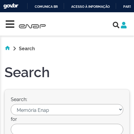
COMUNICA BR
ACESSO À INFORMAÇÃO
PARTI
Skip navigation
IR
PARA
O
CONTEÚDO
Search
Search
Search:
for