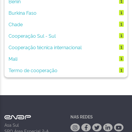
Benin
1
Burkina Faso
1
Chade
1
Cooperação Sul - Sul
1
Cooperação técnica internacional
1
Mali
1
Termo de cooperação
1
NAS REDES
Asa Sul
SPO Área Especial 2-A