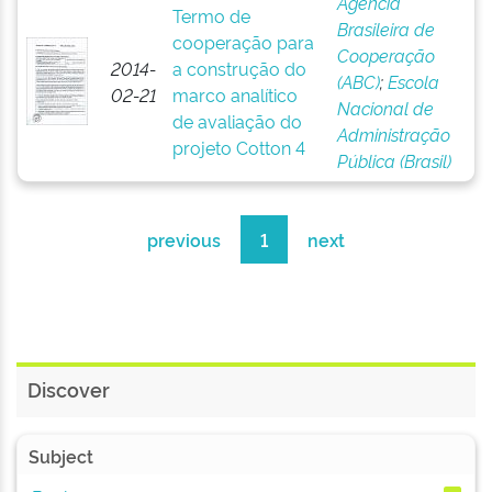
Agência
Termo de
Brasileira de
cooperação para
Cooperação
2014-
a construção do
(ABC)
;
Escola
02-21
marco analítico
Nacional de
de avaliação do
Administração
projeto Cotton 4
Pública (Brasil)
previous
1
next
Discover
Subject