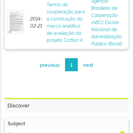
Agência
Termo de
Brasileira de
cooperação para
Cooperação
2014-
a construção do
(ABC)
;
Escola
02-21
marco analítico
Nacional de
de avaliação do
Administração
projeto Cotton 4
Pública (Brasil)
previous
1
next
Discover
Subject