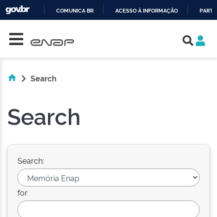
COMUNICA BR
ACESSO À INFORMAÇÃO
PARTI
Skip navigation
IR
PARA
O
CONTEÚDO
Search
Search
Search:
for