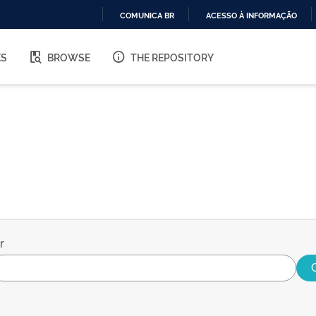
COMUNICA BR
ACESSO À INFORMAÇÃO
IR
PARA
ES
BROWSE
THE REPOSITORY
O
CONTEÚDO
r