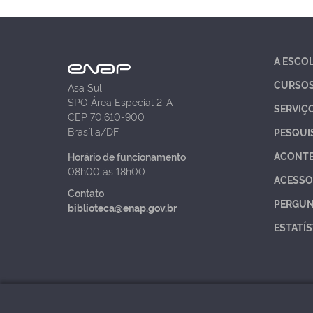
A ESCO
CURSO
Asa Sul
SPO Área Especial 2-A
SERVIÇ
CEP 70.610-900
Brasília/DF
PESQUI
ACONT
Horário de funcionamento
08h00 às 18h00
ACESSO
Contato
PERGUN
biblioteca@enap.gov.br
ESTATÍS