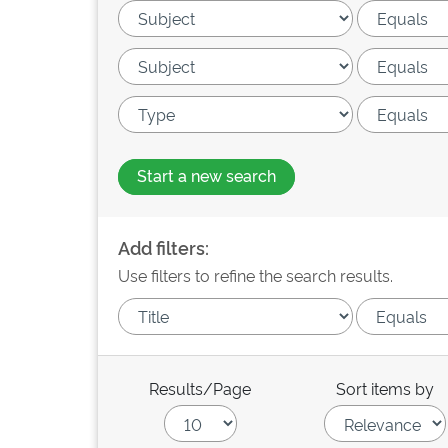
Start a new search
Add filters:
Use filters to refine the search results.
Results/Page
Sort items by