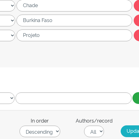
In order
Authors/record