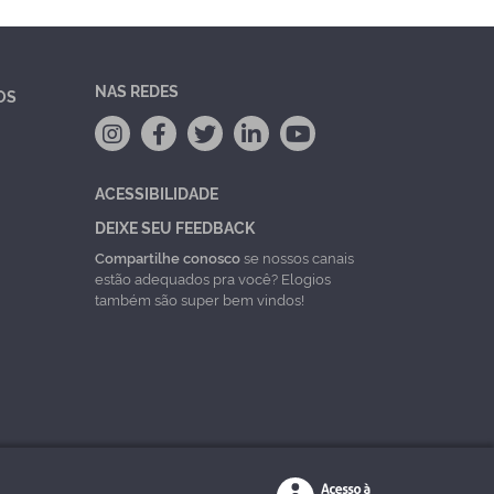
NAS REDES
OS
ACESSIBILIDADE
DEIXE SEU FEEDBACK
Compartilhe conosco
se nossos canais
estão adequados pra você? Elogios
também são super bem vindos!