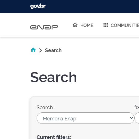
Skip navigation
HOME
COMMUNITI
Search
Search
fo
Search:
Current filters: