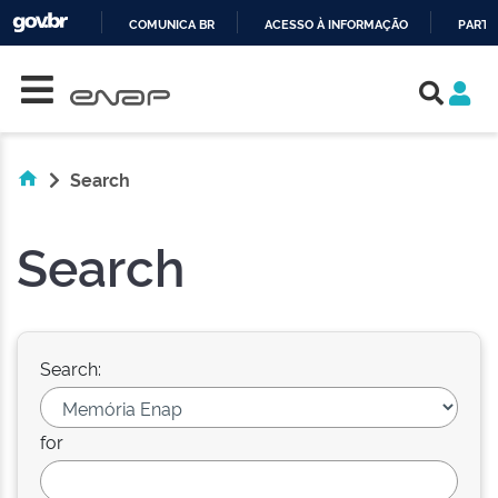
COMUNICA BR
ACESSO À INFORMAÇÃO
PARTI
Skip navigation
IR
PARA
O
CONTEÚDO
Search
Search
Search:
for