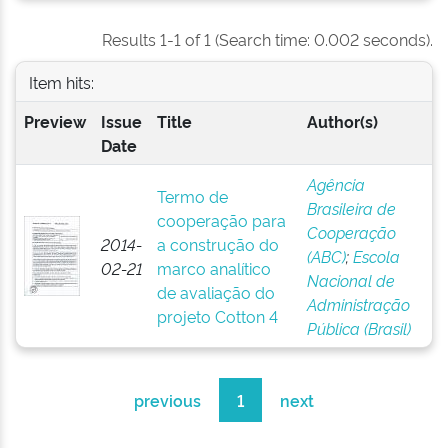
Results 1-1 of 1 (Search time: 0.002 seconds).
Item hits:
Preview
Issue
Title
Author(s)
Date
Agência
Termo de
Brasileira de
cooperação para
Cooperação
2014-
a construção do
(ABC)
;
Escola
02-21
marco analítico
Nacional de
de avaliação do
Administração
projeto Cotton 4
Pública (Brasil)
previous
1
next