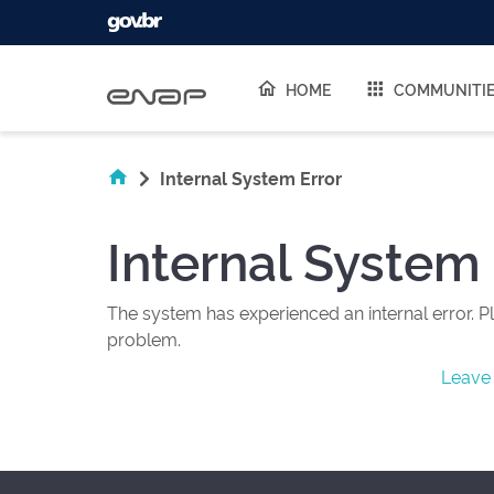
Skip navigation
HOME
COMMUNITI
Internal System Error
Internal System 
The system has experienced an internal error. Pl
problem.
Leave 