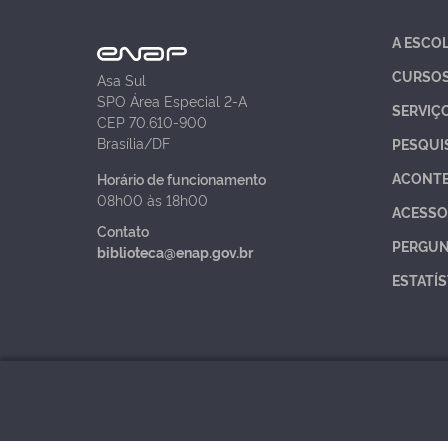
A ESCO
CURSO
Asa Sul
SPO Área Especial 2-A
SERVIÇ
CEP 70.610-900
Brasília/DF
PESQUI
ACONT
Horário de funcionamento
08h00 às 18h00
ACESSO
Contato
PERGUN
biblioteca@enap.gov.br
ESTATÍS