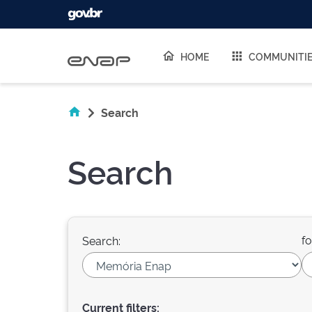
Skip navigation
HOME
COMMUNITI
Search
Search
fo
Search:
Current filters: