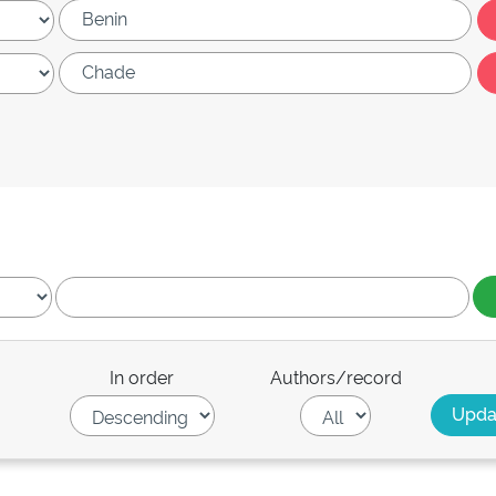
In order
Authors/record