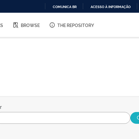
COMUNICA BR
ACESSO À INFORMAÇÃO
IR
PARA
ES
BROWSE
THE REPOSITORY
O
CONTEÚDO
r