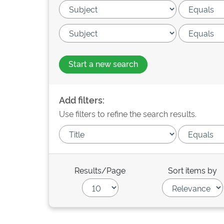
Start a new search
Add filters:
Use filters to refine the search results.
Results/Page
Sort items by