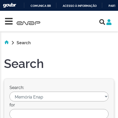
COMUNICA BR
ACESSO À INFORMAÇÃO
PARTI
Skip navigation
IR
PARA
O
CONTEÚDO
Search
Search
Search:
for