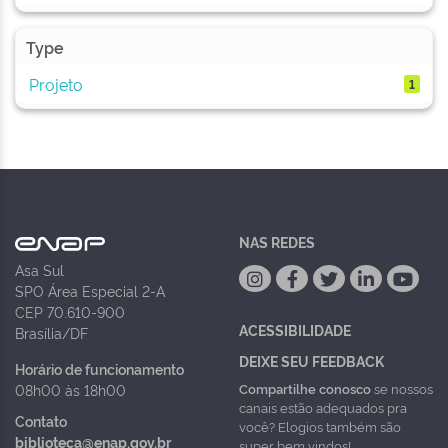
Type
Projeto
1
NAS REDES
Asa Sul
SPO Área Especial 2-A
CEP 70.610-900
ACESSIBILIDADE
Brasília/DF
DEIXE SEU FEEDBACK
Horário de funcionamento
Compartilhe conosco
se nossos
08h00 às 18h00
canais estão adequados pra
Contato
você? Elogios também são
biblioteca@enap.gov.br
super bem vindos!