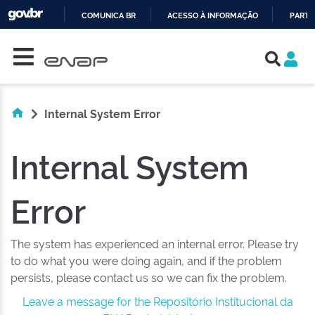
COMUNICA BR
ACESSO À INFORMAÇÃO
PARTI
Skip navigation
IR
PARA
O
CONTEÚDO
Internal System Error
Internal System
Error
The system has experienced an internal error. Please try
to do what you were doing again, and if the problem
persists, please contact us so we can fix the problem.
Leave a message for the Repositório Institucional da