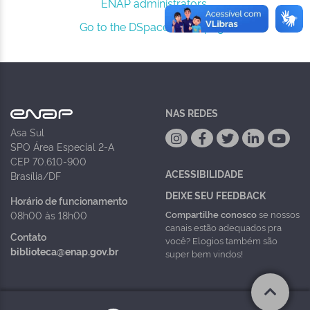
ENAP administrators.
Go to the DSpace home page
NAS REDES
Asa Sul
SPO Área Especial 2-A
CEP 70.610-900
ACESSIBILIDADE
Brasília/DF
DEIXE SEU FEEDBACK
Horário de funcionamento
Compartilhe conosco
se nossos
08h00 às 18h00
canais estão adequados pra
Contato
você? Elogios também são
biblioteca@enap.gov.br
super bem vindos!