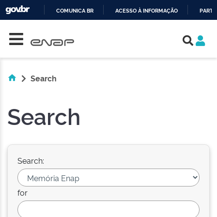
COMUNICA BR
ACESSO À INFORMAÇÃO
PARTI
Skip navigation
IR
PARA
O
CONTEÚDO
Search
Search
Search:
for