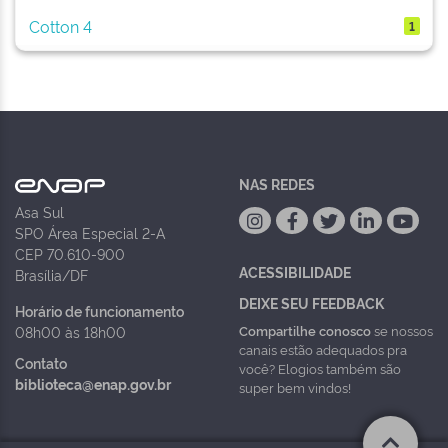
Cotton 4
1
NAS REDES
Asa Sul
SPO Área Especial 2-A
CEP 70.610-900
ACESSIBILIDADE
Brasília/DF
DEIXE SEU FEEDBACK
Horário de funcionamento
Compartilhe conosco
se nossos
08h00 às 18h00
canais estão adequados pra
Contato
você? Elogios também são
biblioteca@enap.gov.br
super bem vindos!