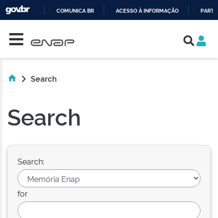
COMUNICA BR
ACESSO À INFORMAÇÃO
PARTI
Skip navigation
IR
PARA
O
CONTEÚDO
Search
Search
Search:
for