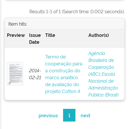
Results 1-1 of 1 (Search time: 0.002 seconds).
Item hits:
Preview
Issue
Title
Author(s)
Date
Agência
Termo de
Brasileira de
cooperação para
Cooperação
2014-
a construção do
(ABC)
;
Escola
02-21
marco analítico
Nacional de
de avaliação do
Administração
projeto Cotton 4
Pública (Brasil)
previous
1
next