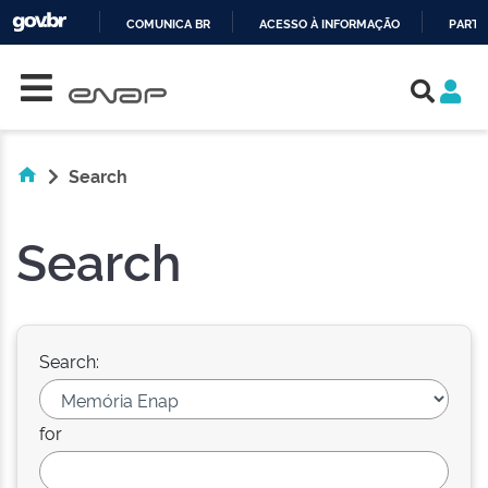
COMUNICA BR
ACESSO À INFORMAÇÃO
PARTI
Skip navigation
IR
PARA
O
CONTEÚDO
Search
Search
Search:
for