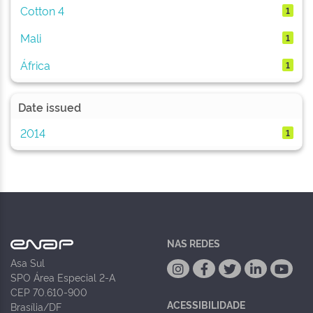
Cotton 4
1
Mali
1
África
1
Date issued
2014
1
NAS REDES
Asa Sul
SPO Área Especial 2-A
CEP 70.610-900
ACESSIBILIDADE
Brasília/DF