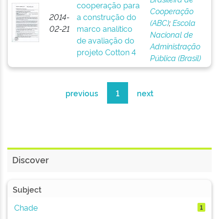
cooperação para
Cooperação
2014-
a construção do
(ABC)
;
Escola
02-21
marco analítico
Nacional de
de avaliação do
Administração
projeto Cotton 4
Pública (Brasil)
previous
1
next
Discover
Subject
Chade
1