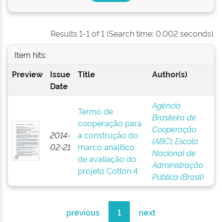
Results 1-1 of 1 (Search time: 0.002 seconds).
Item hits:
Preview
Issue
Title
Author(s)
Date
Agência
Termo de
Brasileira de
cooperação para
Cooperação
2014-
a construção do
(ABC)
;
Escola
02-21
marco analítico
Nacional de
de avaliação do
Administração
projeto Cotton 4
Pública (Brasil)
previous
1
next