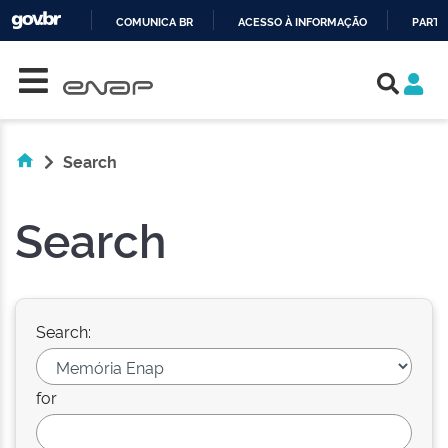
COMUNICA BR
ACESSO À INFORMAÇÃO
PARTI
Skip navigation
IR
PARA
O
CONTEÚDO
Search
Search
Search:
for