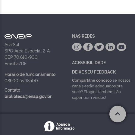
NAS REDES
Asa Sul
SPO Área Especial 2-A
CEP 70.610-900
ACESSIBILIDADE
Brasília/DF
DEIXE SEU FEEDBACK
Horário de funcionamento
Compartilhe conosco
se nossos
08h00 às 18h00
canais estão adequados pra
Contato
você? Elogios também são
biblioteca@enap.gov.br
super bem vindos!