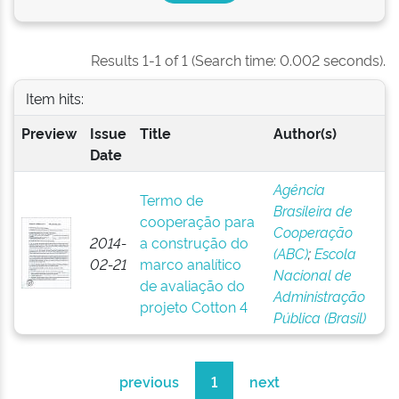
Results 1-1 of 1 (Search time: 0.002 seconds).
Item hits:
Preview
Issue
Title
Author(s)
Date
Agência
Termo de
Brasileira de
cooperação para
Cooperação
2014-
a construção do
(ABC)
;
Escola
02-21
marco analítico
Nacional de
de avaliação do
Administração
projeto Cotton 4
Pública (Brasil)
previous
1
next